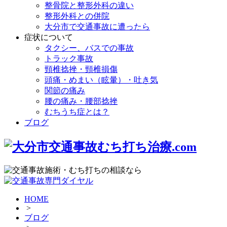
整骨院と整形外科の違い
整形外科との併院
大分市で交通事故に遭ったら
症状について
タクシー、バスでの事故
トラック事故
頸椎捻挫・頸椎損傷
頭痛・めまい（眩暈）・吐き気
関節の痛み
腰の痛み・腰部捻挫
むちうち症とは？
ブログ
HOME
>
ブログ