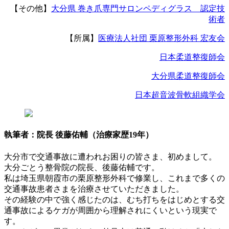
【その他】
大分県 巻き爪専門サロンペディグラス 認定技
術者
【所属】
医療法人社団 栗原整形外科 宏友会
日本柔道整復師会
大分県柔道整復師会
日本超音波骨軟組織学会
執筆者：院長 後藤佑輔（治療家歴19年）
大分市で交通事故に遭われお困りの皆さま、初めまして。
大分ごとう整骨院の院長、後藤佑輔です。
私は埼玉県朝霞市の栗原整形外科で修業し、これまで多くの
交通事故患者さまを治療させていただきました。
その経験の中で強く感じたのは、むち打ちをはじめとする交
通事故によるケガが周囲から理解されにくいという現実で
す。