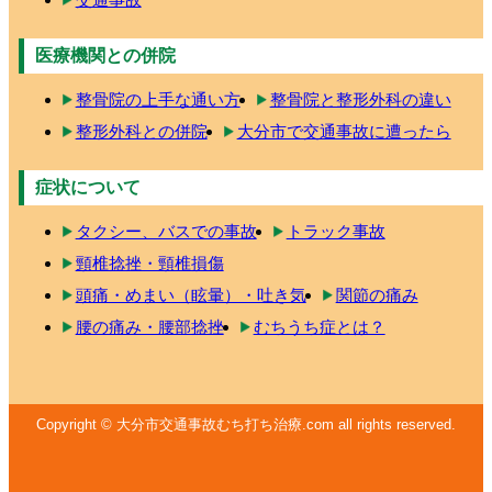
医療機関との併院
整骨院の上手な通い方
整骨院と整形外科の違い
整形外科との併院
大分市で交通事故に遭ったら
症状について
タクシー、バスでの事故
トラック事故
頸椎捻挫・頸椎損傷
頭痛・めまい（眩暈）・吐き気
関節の痛み
腰の痛み・腰部捻挫
むちうち症とは？
Copyright © 大分市交通事故むち打ち治療.com all rights reserved.