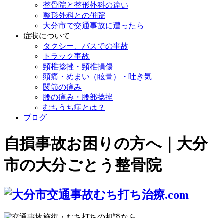
整骨院と整形外科の違い
整形外科との併院
大分市で交通事故に遭ったら
症状について
タクシー、バスでの事故
トラック事故
頸椎捻挫・頸椎損傷
頭痛・めまい（眩暈）・吐き気
関節の痛み
腰の痛み・腰部捻挫
むちうち症とは？
ブログ
自損事故お困りの方へ｜大分
市の大分ごとう整骨院