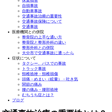
休業損害
自損事故
自動車事故
交通事故治療の重要性
交通事故保険について
交通事故
医療機関との併院
整骨院の上手な通い方
整骨院と整形外科の違い
整形外科との併院
大分市で交通事故に遭ったら
症状について
タクシー、バスでの事故
トラック事故
頸椎捻挫・頸椎損傷
頭痛・めまい（眩暈）・吐き気
関節の痛み
腰の痛み・腰部捻挫
むちうち症とは？
ブログ