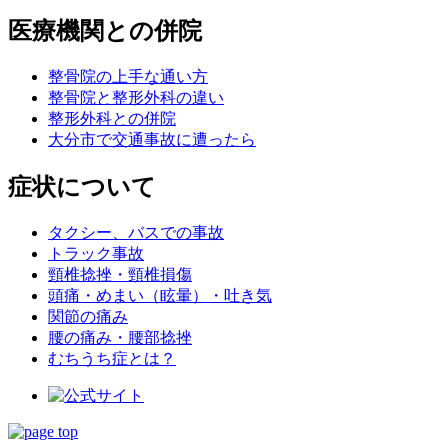
医療機関との併院
整骨院の上手な通い方
整骨院と整形外科の違い
整形外科との併院
大分市で交通事故に遭ったら
症状について
タクシー、バスでの事故
トラック事故
頸椎捻挫・頸椎損傷
頭痛・めまい（眩暈）・吐き気
関節の痛み
腰の痛み・腰部捻挫
むちうち症とは？