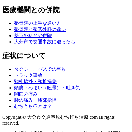
医療機関との併院
整骨院の上手な通い方
整骨院と整形外科の違い
整形外科との併院
大分市で交通事故に遭ったら
症状について
タクシー、バスでの事故
トラック事故
頸椎捻挫・頸椎損傷
頭痛・めまい（眩暈）・吐き気
関節の痛み
腰の痛み・腰部捻挫
むちうち症とは？
Copyright © 大分市交通事故むち打ち治療.com all rights
reserved.