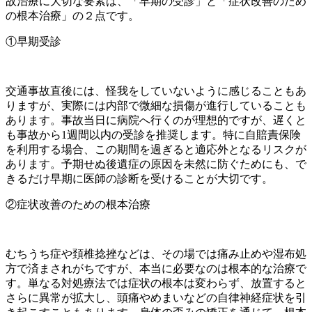
故治療に大切な要素は、「早期の受診」と「症状改善のため
の根本治療」の２点です。
①早期受診
交通事故直後には、怪我をしていないように感じることもあ
りますが、実際には内部で微細な損傷が進行していることも
あります。事故当日に病院へ行くのが理想的ですが、遅くと
も事故から1週間以内の受診を推奨します。特に自賠責保険
を利用する場合、この期間を過ぎると適応外となるリスクが
あります。予期せぬ後遺症の原因を未然に防ぐためにも、で
きるだけ早期に医師の診断を受けることが大切です。
②症状改善のための根本治療
むちうち症や頚椎捻挫などは、その場では痛み止めや湿布処
方で済まされがちですが、本当に必要なのは根本的な治療で
す。単なる対処療法では症状の根本は変わらず、放置すると
さらに異常が拡大し、頭痛やめまいなどの自律神経症状を引