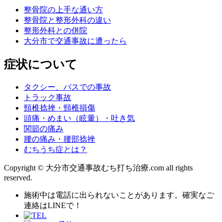
整骨院の上手な通い方
整骨院と整形外科の違い
整形外科との併院
大分市で交通事故に遭ったら
症状について
タクシー、バスでの事故
トラック事故
頸椎捻挫・頸椎損傷
頭痛・めまい（眩暈）・吐き気
関節の痛み
腰の痛み・腰部捻挫
むちうち症とは？
Copyright © 大分市交通事故むち打ち治療.com all rights
reserved.
施術中は電話に出られないことがあります。確実なご
連絡はLINEで！